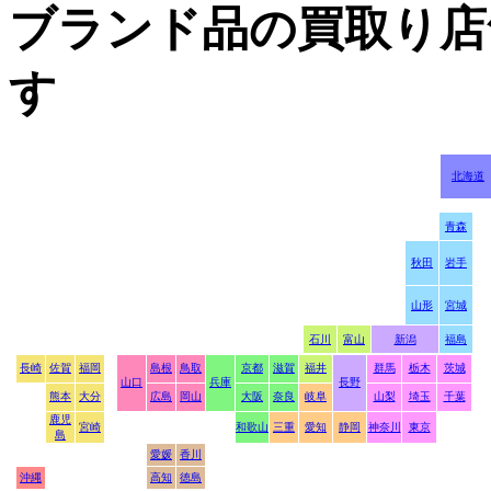
ブランド品の買取り店
す
北海道
青森
秋田
岩手
山形
宮城
石川
富山
新潟
福島
長崎
佐賀
福岡
島根
鳥取
京都
滋賀
福井
群馬
栃木
茨城
山口
兵庫
長野
熊本
大分
広島
岡山
大阪
奈良
岐阜
山梨
埼玉
千葉
鹿児
宮崎
和歌山
三重
愛知
静岡
神奈川
東京
島
愛媛
香川
沖縄
高知
徳島